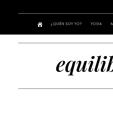
¿QUIÉN SOY YO?
YOGA
equili