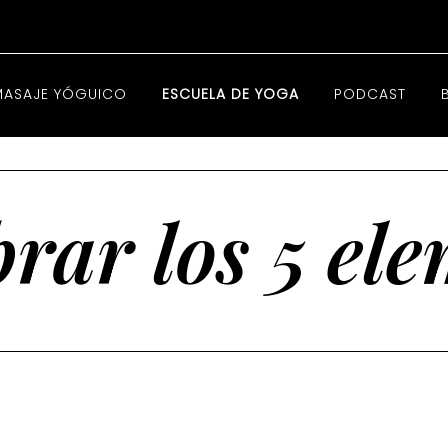
MASAJE YÓGUICO
ESCUELA DE YOGA
PODCAST
brar los 5 el