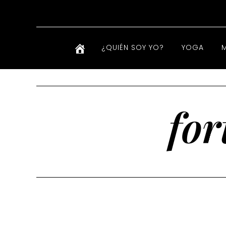
¿QUIÉN SOY YO?
YOGA
for