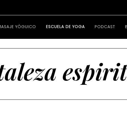
MASAJE YÓGUICO
ESCUELA DE YOGA
PODCAST
taleza espiri