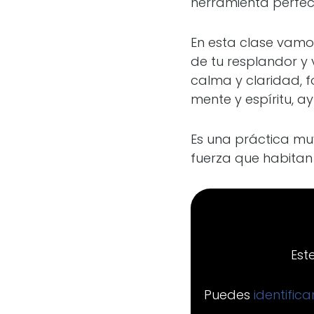
herramienta perfect
En esta clase vamo
de tu resplandor y 
calma y claridad, fo
mente y espíritu, a
Es una práctica muy
fuerza que habitan e
Est
Puedes
identific