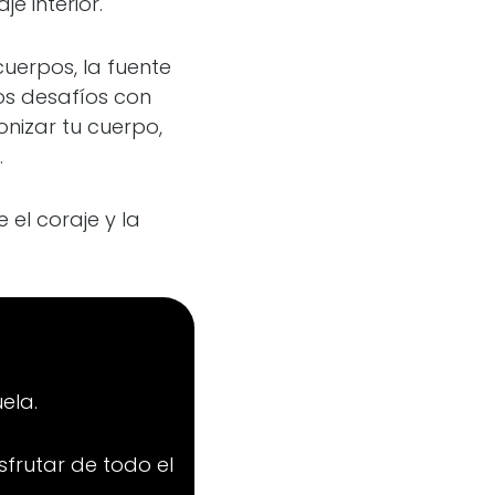
e interior.
cuerpos, la fuente
los desafíos con
onizar tu cuerpo,
.
 el coraje y la
ela.
sfrutar de todo el