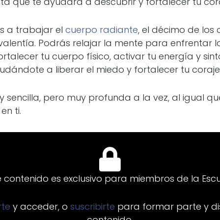
a que te ayudará a descubrir y fortalecer tu coraj
s a trabajar el
cuerpo radiante
, el décimo de los 
valentía. Podrás relajar la mente para enfrentar 
rtalecer tu cuerpo físico, activar tu energía y sint
yudándote a liberar el miedo y fortalecer tu coraje
 sencilla, pero muy profunda a la vez, al igual que
n ti.
e contenido es exclusivo para miembros de la Escu
arte
y acceder, o
suscribirte
para formar parte y di
contenido.