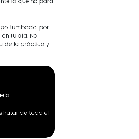
mente la que no para
empo tumbado, por
 en tu día. No
a de la práctica y
ela.
sfrutar de todo el