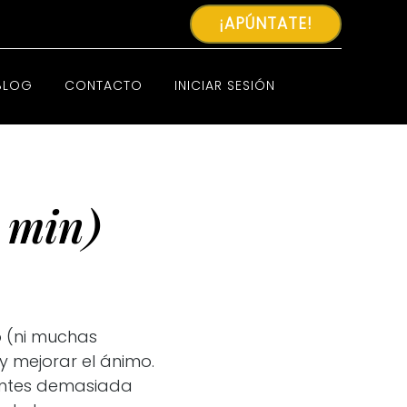
¡APÚNTATE!
BLOG
CONTACTO
INICIAR SESIÓN
 min)
o (ni muchas
y mejorar el ánimo.
ientes demasiada