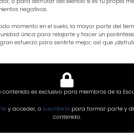
or, o para disfrutar del silencio si es tu propia 
ientos negativos.
todo momento en el suelo, la mayor parte del ti
unidad única para relajarte y hacer un paréntesis
gran esfuerzo para sentirte mejor, así que ¡disfrut
e contenido es exclusivo para miembros de la Escu
arte
y acceder, o
suscribirte
para formar parte y di
contenido.