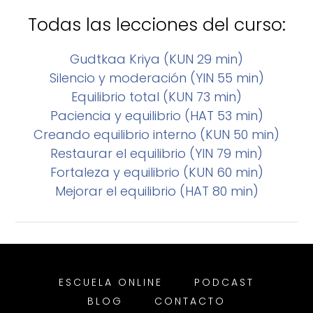
Todas las lecciones del curso:
Gudtkaa Kriya (KUN 29 min)
Silencio y moderación (YIN 55 min)
Equilibrio total (KUN 73 min)
Paciencia y equilibrio (HAT 53 min)
Creando equilibrio interno (KUN 50 min)
Restaurar el equilibrio (YIN 79 min)
Fortaleza y equilibrio (KUN 60 min)
Mejorar el equilibrio (HAT 80 min)
ESCUELA ONLINE
PODCAST
BLOG
CONTACTO