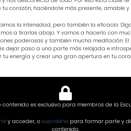
n y nos desconecta de todo. Por eso esta clase te
de tu corazón, haciéndote más presente, amable y
ubimos la intensidad, pero también la eficacia. 
vamos a tirarlas abajo. Y vamos a hacerlo con mu
ciones poderosas y también mucha meditación. El
 dejar paso a una parte más relajada e introspec
r tu energía y crear una gran apertura en tu cora
e contenido es exclusivo para miembros de la Escu
arte
y acceder, o
suscribirte
para formar parte y di
contenido.