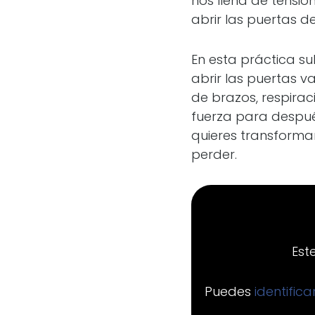
nos llena de tensió
abrir las puertas 
En esta práctica s
abrir las puertas 
de brazos, respira
fuerza para después
quieres transforma
perder.
Est
Puedes
identific