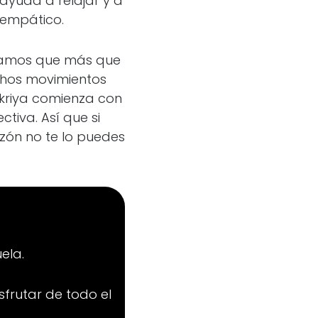
 ayuda a relajar y a
 empático.
Digamos que más que
chos movimientos
 kriya comienza con
tiva. Así que si
zón no te lo puedes
ela.
sfrutar de todo el