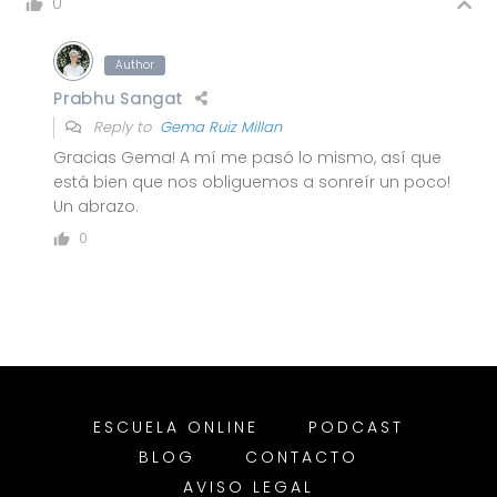
0
Author
Prabhu Sangat
Reply to
Gema Ruiz Millan
Gracias Gema! A mí me pasó lo mismo, así que
está bien que nos obliguemos a sonreír un poco!
Un abrazo.
0
ESCUELA ONLINE
PODCAST
BLOG
CONTACTO
AVISO LEGAL