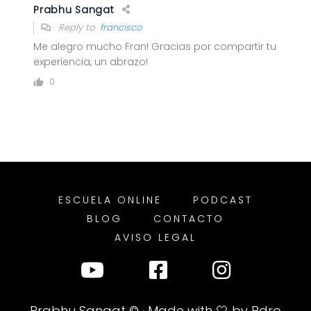
Prabhu Sangat
Reply to
francisco
Me alegro mucho Fran! Gracias por compartir tu
experiencia, un abrazo!
0
ESCUELA ONLINE
PODCAST
BLOG
CONTACTO
AVISO LEGAL
Prabhu Sangat
© · Made with 🤍 by
Pdro