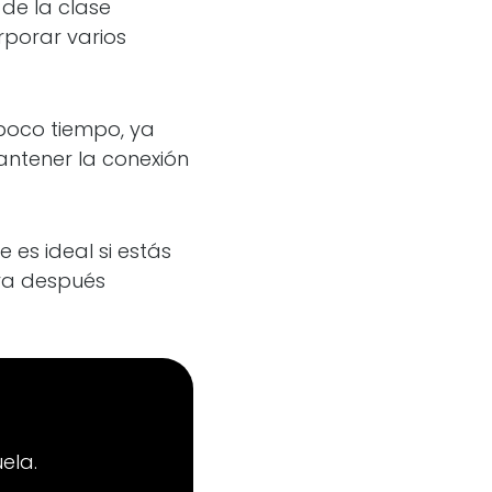
 de la clase
rporar varios
poco tiempo, ya
antener la conexión
 es ideal si estás
ara después
ela.