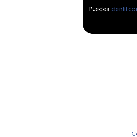
Puedes
identific
C