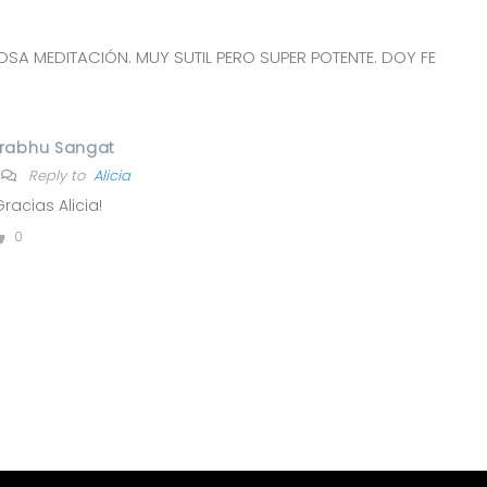
OSA MEDITACIÓN. MUY SUTIL PERO SUPER POTENTE. DOY FE
rabhu Sangat
Reply to
Alicia
Gracias Alicia!
0