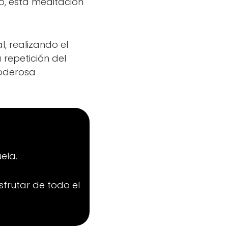
o, esta meditación
l, realizando el
 repetición del
poderosa
ela.
sfrutar de todo el