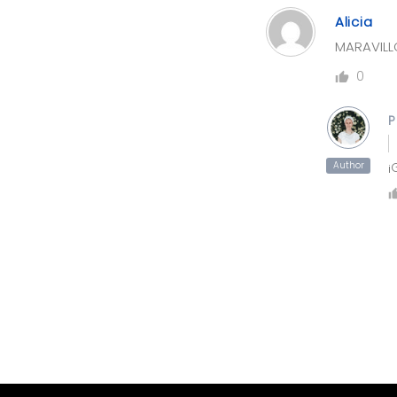
Alicia
MARAVILL
0
P
Author
¡