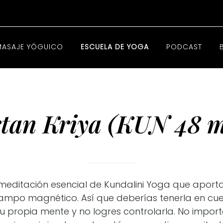
MASAJE YÓGUICO
ESCUELA DE YOGA
PODCAST
rtan Kriya (KUN 48 m
 meditación esencial de Kundalini Yoga que aporta 
campo magnético. Así que deberías tenerla en cu
tu propia mente y no logres controlarla. No impor