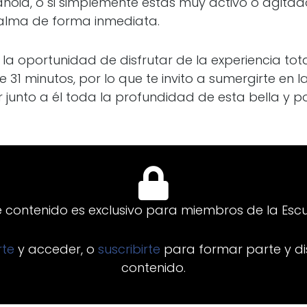
anoia, o si simplemente estás muy activo o agitad
calma de forma inmediata.
 la oportunidad de disfrutar de la experiencia tota
31 minutos, por lo que te invito a sumergirte en la
 junto a él toda la profundidad de esta bella y 
e contenido es exclusivo para miembros de la Escu
arte
y acceder, o
suscribirte
para formar parte y di
contenido.