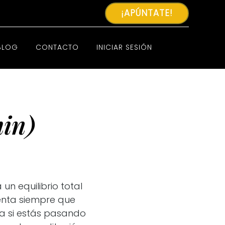
¡APÚNTATE!
BLOG
CONTACTO
INICIAR SESIÓN
in)
un equilibrio total
enta siempre que
ta si estás pasando