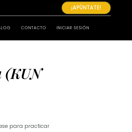
¡APÚNTATE!
BLOG
CONTACTO
INICIAR SESIÓN
na (KUN
lase para practicar