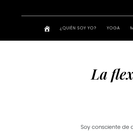
¿QUIÉN SOY YO?
YOGA
La fle
Soy consciente de 