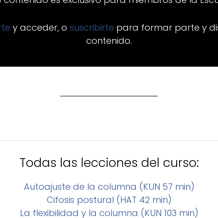
arte
y acceder, o
suscribirte
para formar parte y di
contenido.
Todas las lecciones del curso:
Autoajuste de la columna (KUN 57 min)
Cifosis postural (HAT 42 min)
La flexibilidad y la columna (KUN 103 min)