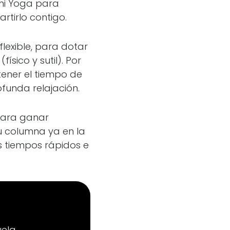
ini Yoga para
rtirlo contigo.
lexible, para dotar
ísico y sutil). Por
tener el tiempo de
ofunda relajación.
 para ganar
tu columna ya en la
s tiempos rápidos e
ela.