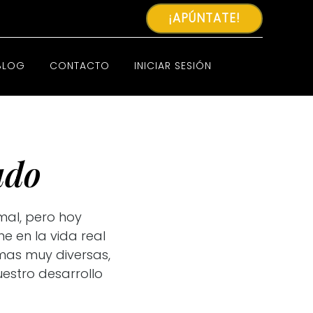
¡APÚNTATE!
BLOG
CONTACTO
INICIAR SESIÓN
ado
mal, pero hoy
e en la vida real
mas muy diversas,
uestro desarrollo