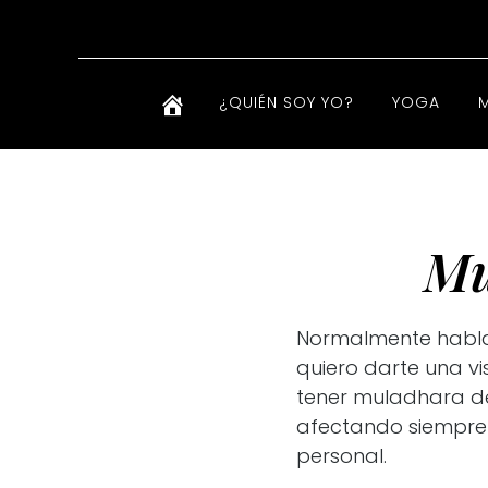
¿QUIÉN SOY YO?
YOGA
Mu
Normalmente hablam
quiero darte una v
tener muladhara de
afectando siempre n
personal.