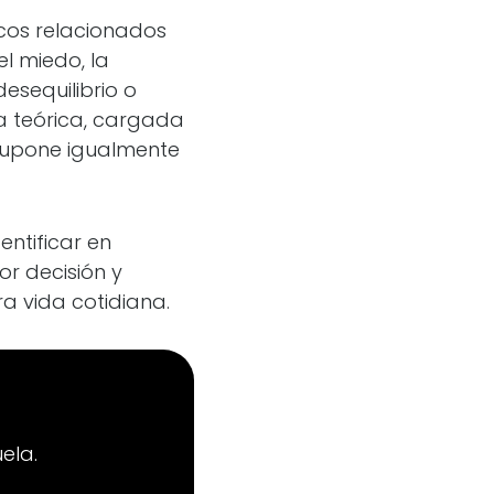
icos relacionados
l miedo, la
esequilibrio o
a teórica, cargada
 supone igualmente
ntificar en
or decisión y
a vida cotidiana.
ela.