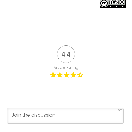
4.4
Article Rating
200