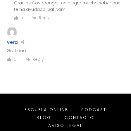
Gracias Covadonga, me alegra mucho saber que
te ha ayudado. Sat Nam!
Reply
0
Vera
Gratidão
Reply
0
ESCUELA ONLINE
PODCAST
BLOG
CONTACTO
AVISO LEGAL