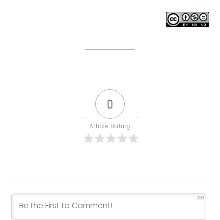
0
Article Rating
200