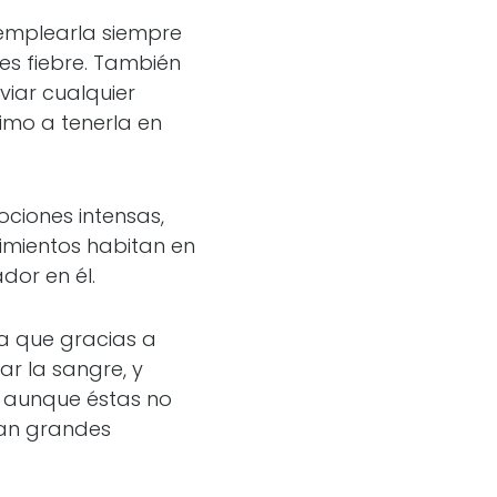
 emplearla siempre
es fiebre. También
iar cualquier
nimo a tenerla en
ciones intensas,
imientos habitan en
dor en él.
ya que gracias a
ar la sangre, y
 aunque éstas no
ean grandes