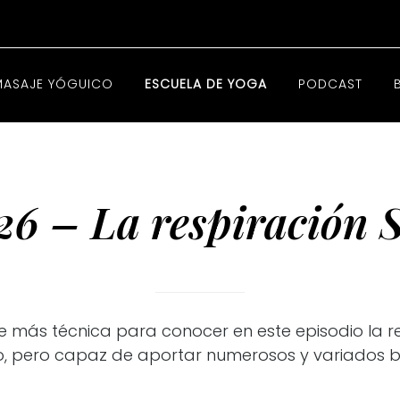
MASAJE YÓGUICO
ESCUELA DE YOGA
PODCAST
26 – La respiración S
 más técnica para conocer en este episodio la resp
, pero capaz de aportar numerosos y variados be