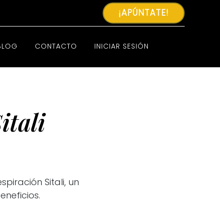
¡APÚNTATE!
BLOG
CONTACTO
INICIAR SESIÓN
itali
iración Sitali, un
neficios.