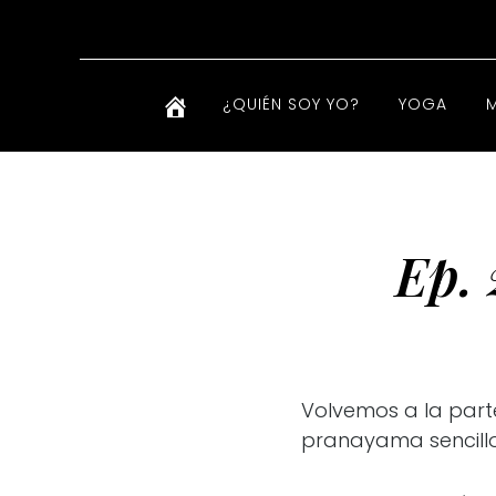
¿QUIÉN SOY YO?
YOGA
Ep. 
Volvemos a la parte
pranayama sencillo