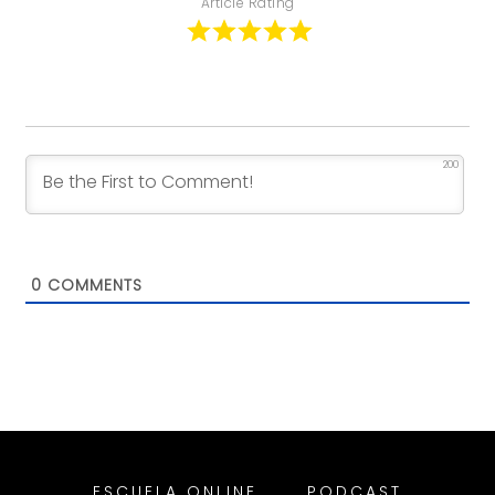
Article Rating
200
0
COMMENTS
ESCUELA ONLINE
PODCAST