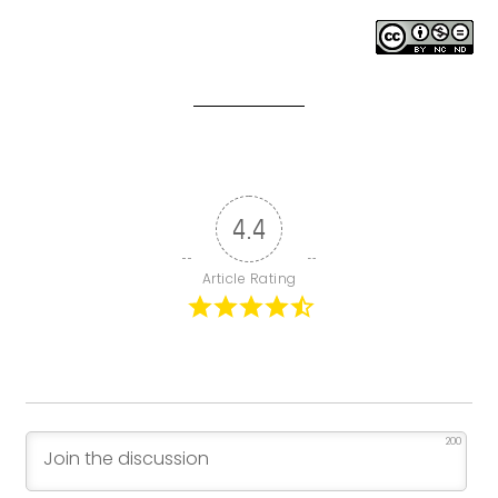
4.4
Article Rating
200