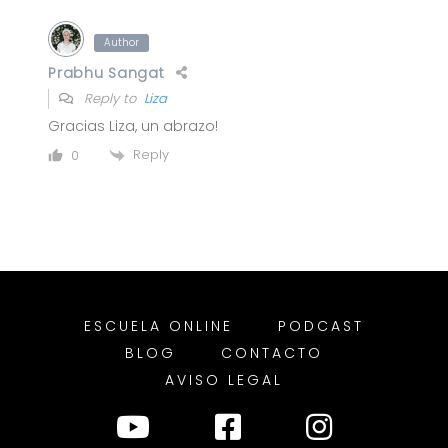
Author
Prabhu Sangat
Reply to
Liza
Gracias Liza, un abrazo!
Reply
0
ESCUELA ONLINE
PODCAST
BLOG
CONTACTO
AVISO LEGAL