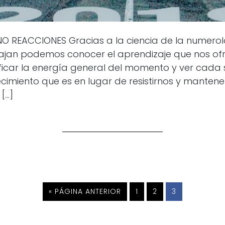
NO REACCIONES Gracias a la ciencia de la numerol
ajan podemos conocer el aprendizaje que nos of
ficar la energía general del momento y ver cada 
cimiento que es en lugar de resistirnos y mantene
 […]
IR
IR
IR
IR
«
PÁGINA ANTERIOR
1
2
3
A
A
A
A
LA
LA
LA
LA
PÁGINA
PÁGINA
PÁGINA