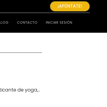
¡APÚNTATE!
BLOG
CONTACTO
INICIAR SESIÓN
icante de yoga,...