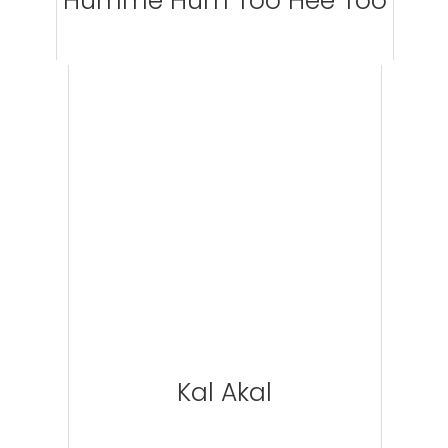
Humme Hum Too Hee Too
Kal Akal