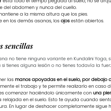
r
está todo el tiempo pegada al suelo, no se arque
ce del abdomen y nunca del cuello.
antiene a la misma altura que los pies.
ue en los demás asanas, los
ojos
están abiertos.
 sencillas
na no tiene ninguna variante en Kundalini Yoga, 
 si tienes alguna lesión o no tienes todavía la fue
er las
manos apoyadas en el suelo, por debajo d
mente el trabajo y te permite realizarlo en caso d
s comenzar haciéndolo únicamente con
una pie
a relajada en el suelo. Esto te ayuda cuando sien
stura. En lugar de deshacer completamente sigue 