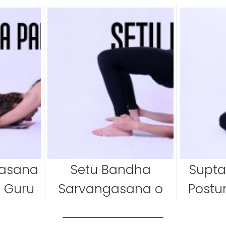
tasana
Setu Bandha
Supta
e Guru
Sarvangasana o
Postu
m
Postura del Puente
re