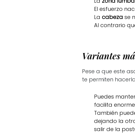
La
zona lumba
El esfuerzo na
La
cabeza
se m
Al contrario q
Variantes más
Pese a que este asa
te permiten hacerla
Puedes manten
facilita enorme
También puede
dejando la otr
salir de la po