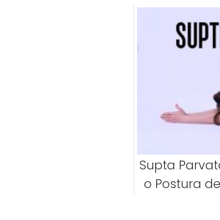
Supta Parva
o Postura d
Prana