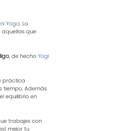
ini Yoga
. Lo
n aquellas que
ligo
, de hecho
Yogi
a práctica
ás tiempo. Además
 equilibrio en
que trabajes con
sí mejor tu