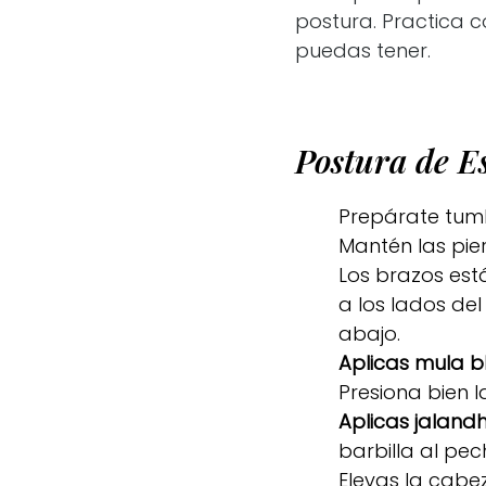
postura. Practica 
puedas tener.
Postura de E
Prepárate tu
Mantén las pier
Los brazos est
a los lados de
abajo.
Aplicas mula b
Presiona bien l
Aplicas jalan
barbilla al pec
Elevas la cabe