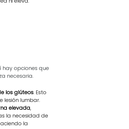
a ni eleva.
sí hay opciones que
rza necesaria.
e los glúteos
. Esto
e lesión lumbar.
rna elevada
,
tas la necesidad de
haciendo la