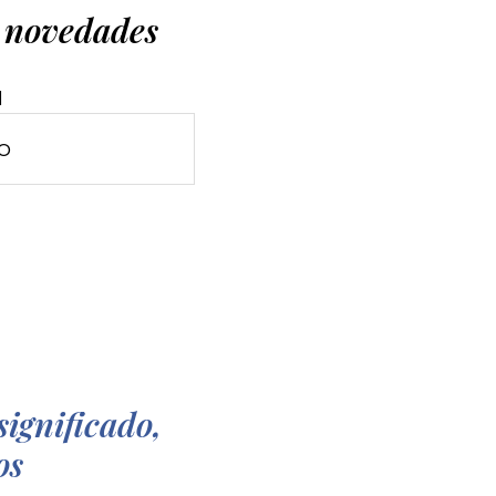
s novedades
l
significado,
os