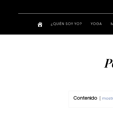
¿QUIÉN SOY YO?
YOGA
P
Contenido
mostr