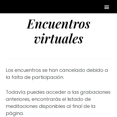
Encuentros
virtuales
Los encuentros se han cancelado debido a
la falta de participación.
Todavía puedes acceder a las grabaciones
anteriores, encontrarás el listado de
meditaciones disponibles al final de la
página.